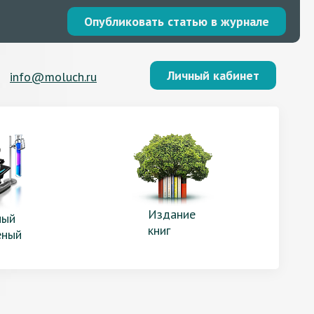
Опубликовать статью в журнале
Личный кабинет
info@moluch.ru
Издание
ый
книг
еный