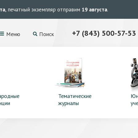
ста
, печатный экземпляр отправим
19 августа
.
+7 (843) 500-57-53
Меню
Поиск
ародные
Тематические
Юн
нции
журналы
уч