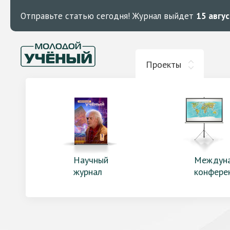
Отправьте статью сегодня!
Журнал выйдет
15 авгу
Проекты
Научный
Междун
журнал
конфере