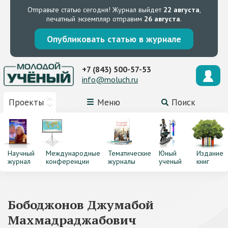
Отправьте статью сегодня!
Журнал выйдет
22 августа
,
печатный экземпляр отправим
26 августа
.
Опубликовать статью в журнале
+7 (843) 500-57-53
info@moluch.ru
Проекты
Меню
Поиск
Научный
Международные
Тематические
Юный
Издание
журнал
конференции
журналы
ученый
книг
Бободжонов Джумабой
Махмадраджабович