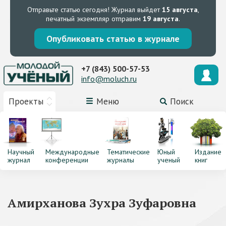
Отправьте статью сегодня!
Журнал выйдет
15 августа
,
печатный экземпляр отправим
19 августа
.
Опубликовать статью в журнале
+7 (843) 500-57-53
info@moluch.ru
Проекты
Меню
Поиск
Научный
Международные
Тематические
Юный
Издание
журнал
конференции
журналы
ученый
книг
Амирханова Зухра Зуфаровна