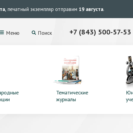
ста
, печатный экземпляр отправим
19 августа
.
+7 (843) 500-57-53
Меню
Поиск
ародные
Тематические
Юн
нции
журналы
уч