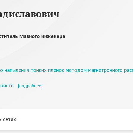
адиславович
ститель главного инженера
го напыления тонких пленок методом магнетронного рас
ройств
[подробнее]
 сетях: