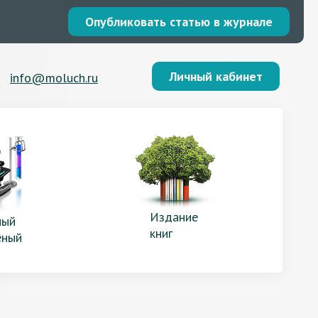
Опубликовать статью в журнале
Личный кабинет
info@moluch.ru
Издание
ый
книг
еный