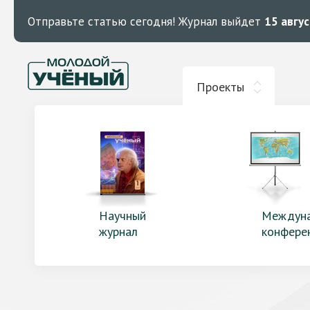
Отправьте статью сегодня!
Журнал выйдет
15 авгу
Проекты
Научный
Междун
журнал
конфере