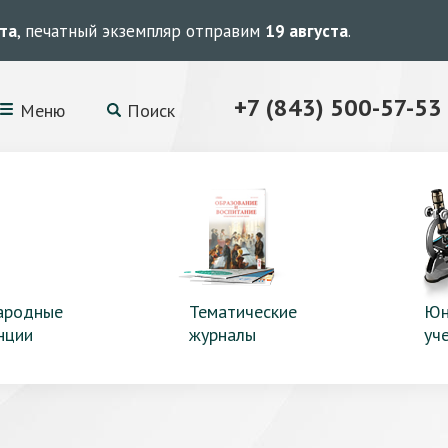
ста
, печатный экземпляр отправим
19 августа
.
+7 (843) 500-57-53
Меню
Поиск
ародные
Тематические
Юн
нции
журналы
уч