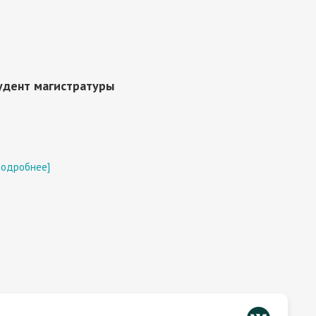
удент магистратуры
подробнее]