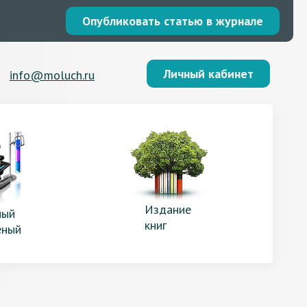
Опубликовать статью в журнале
Личный кабинет
info@moluch.ru
Издание
ый
книг
еный