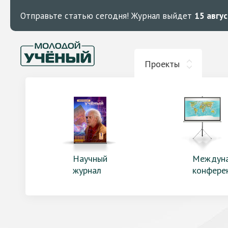
Отправьте статью сегодня!
Журнал выйдет
15 авгу
Проекты
Научный
Междун
журнал
конфере