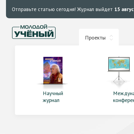
Отправьте статью сегодня!
Журнал выйдет
15 авгу
Проекты
Научный
Междун
журнал
конфере