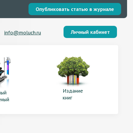
Опубликовать статью в журнале
Личный кабинет
info@moluch.ru
Издание
ый
книг
еный