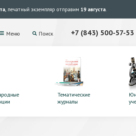
ста
, печатный экземпляр отправим
19 августа
.
+7 (843) 500-57-53
Меню
Поиск
ародные
Тематические
Юн
нции
журналы
уч