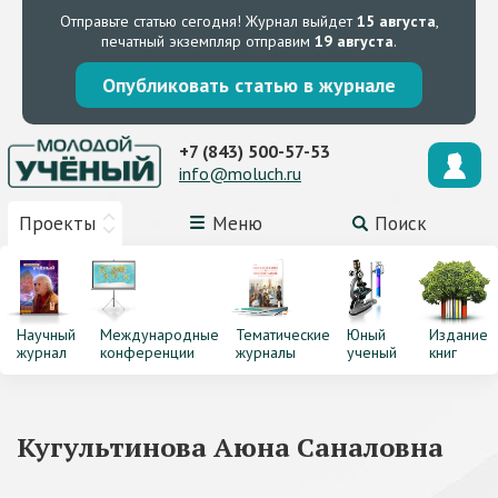
Отправьте статью сегодня!
Журнал выйдет
15 августа
,
печатный экземпляр отправим
19 августа
.
Опубликовать статью в журнале
+7 (843) 500-57-53
info@moluch.ru
Проекты
Меню
Поиск
Научный
Международные
Тематические
Юный
Издание
журнал
конференции
журналы
ученый
книг
Кугультинова Аюна Саналовна