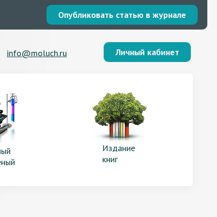
Опубликовать статью в журнале
Личный кабинет
info@moluch.ru
Издание
ый
книг
еный