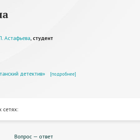
на
П. Астафьева
,
студент
танский детектив»
[подробнее]
 сетях:
Вопрос — ответ