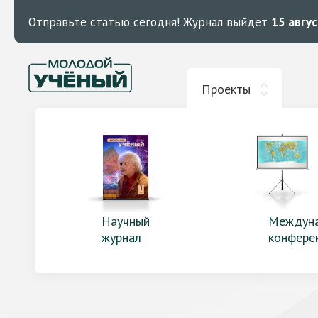
Отправьте статью сегодня!
Журнал выйдет
15 авгу
Проекты
Научный
Междун
журнал
конфере