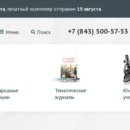
ста
, печатный экземпляр отправим
19 августа
.
+7 (843) 500-57-53
Меню
Поиск
ародные
Тематические
Юн
нции
журналы
уч