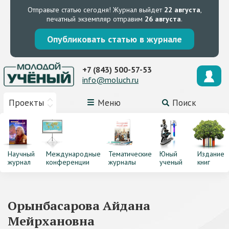
Отправьте статью сегодня!
Журнал выйдет
22 августа
,
печатный экземпляр отправим
26 августа
.
Опубликовать статью в журнале
+7 (843) 500-57-53
info@moluch.ru
Проекты
Меню
Поиск
Научный
Международные
Тематические
Юный
Издание
журнал
конференции
журналы
ученый
книг
Орынбасарова Айдана
Мейрхановна