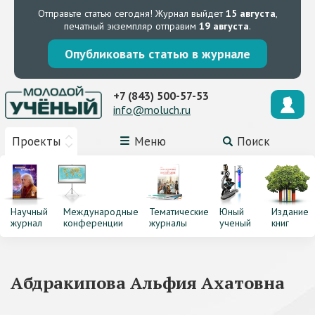
Отправьте статью сегодня!
Журнал выйдет
15 августа
,
печатный экземпляр отправим
19 августа
.
Опубликовать статью в журнале
+7 (843) 500-57-53
info@moluch.ru
Проекты
Меню
Поиск
Научный
Международные
Тематические
Юный
Издание
журнал
конференции
журналы
ученый
книг
Абдракипова Альфия Ахатовна