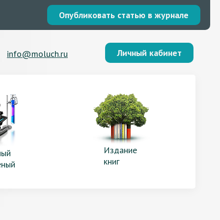
Опубликовать статью в журнале
Личный кабинет
info@moluch.ru
Издание
ый
книг
еный