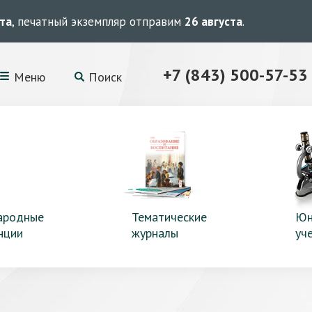
ста
, печатный экземпляр отправим
26 августа
.
+7 (843) 500-57-53
Меню
Поиск
ародные
Тематические
Юн
нции
журналы
уч