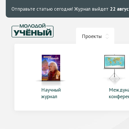
Отправьте статью сегодня!
Журнал выйдет
22 авгу
Проекты
Научный
Междун
журнал
конфере