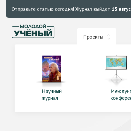
Отправьте статью сегодня!
Журнал выйдет
15 авгу
Проекты
Научный
Междун
журнал
конфере