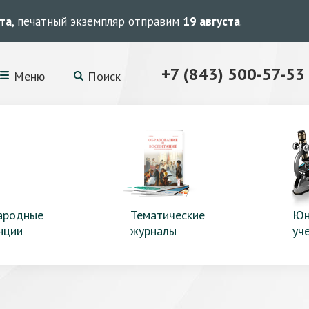
ста
, печатный экземпляр отправим
19 августа
.
+7 (843) 500-57-53
Меню
Поиск
ародные
Тематические
Юн
нции
журналы
уч