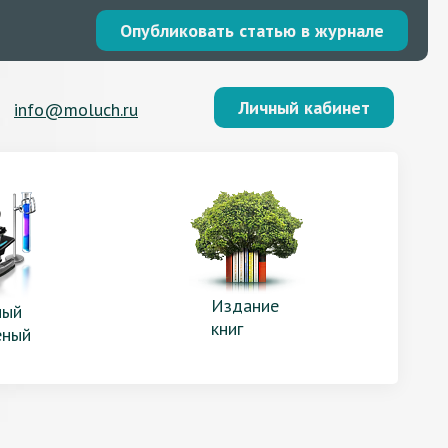
Опубликовать статью в журнале
Личный кабинет
info@moluch.ru
Издание
ый
книг
еный