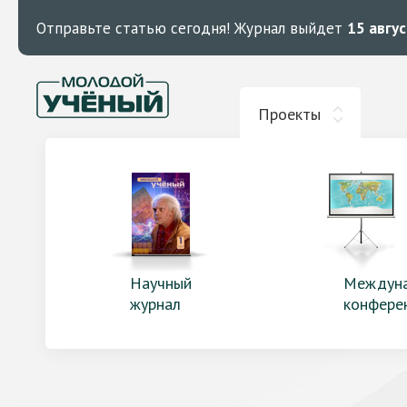
Отправьте статью сегодня!
Журнал выйдет
15 авгу
Проекты
Научный
Междун
журнал
конфере