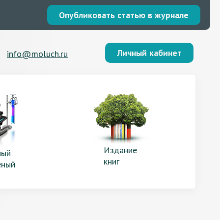
Опубликовать статью в журнале
Личный кабинет
info@moluch.ru
Издание
ый
книг
еный