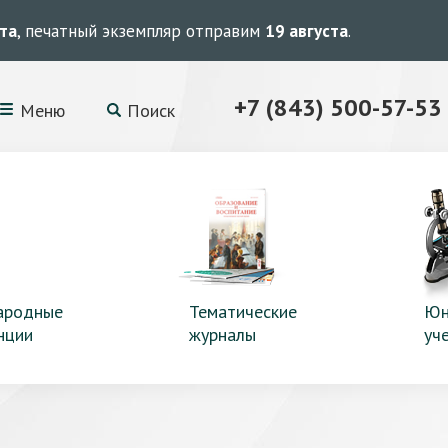
ста
, печатный экземпляр отправим
19 августа
.
+7 (843) 500-57-53
Меню
Поиск
ародные
Тематические
Юн
нции
журналы
уч