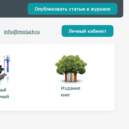
Опубликовать статью в журнале
Личный кабинет
info@moluch.ru
Издание
ый
книг
еный