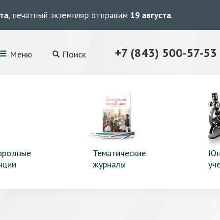
ста
, печатный экземпляр отправим
19 августа
.
+7 (843) 500-57-53
Меню
Поиск
ародные
Тематические
Юн
нции
журналы
уч