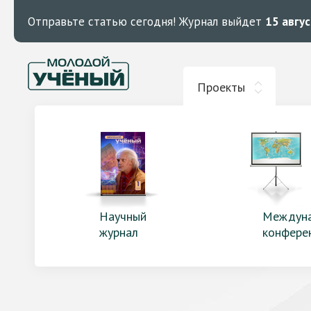
Отправьте статью сегодня!
Журнал выйдет
15 авгу
Проекты
Научный
Междун
журнал
конфере