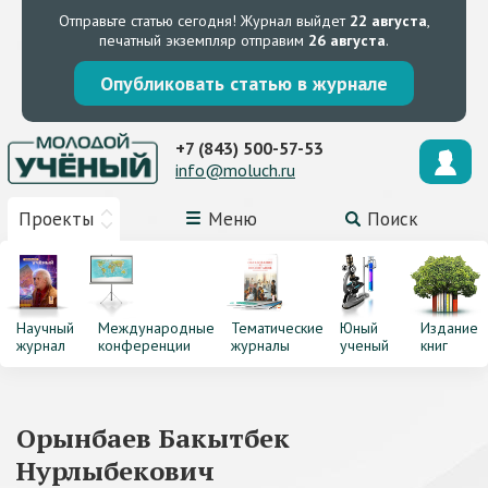
Отправьте статью сегодня!
Журнал выйдет
22 августа
,
печатный экземпляр отправим
26 августа
.
Опубликовать статью в журнале
+7 (843) 500-57-53
info@moluch.ru
Проекты
Меню
Поиск
Научный
Международные
Тематические
Юный
Издание
журнал
конференции
журналы
ученый
книг
Орынбаев Бакытбек
Нурлыбекович