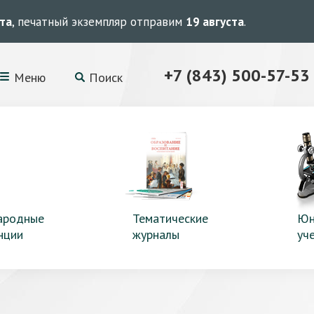
ста
, печатный экземпляр отправим
19 августа
.
+7 (843) 500-57-53
Меню
Поиск
ародные
Тематические
Юн
нции
журналы
уч