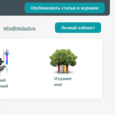
Опубликовать статью в журнале
Личный кабинет
info@moluch.ru
Издание
ый
книг
еный