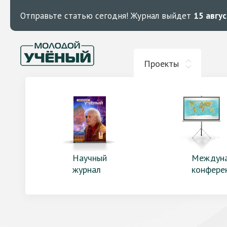
Отправьте статью сегодня!
Журнал выйдет
15 авгу
Проекты
Научный
Междун
журнал
конфере