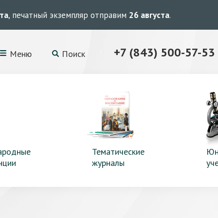
ста
, печатный экземпляр отправим
26 августа
.
+7 (843) 500-57-53
Меню
Поиск
ародные
Тематические
Юн
нции
журналы
уч