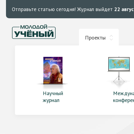
Отправьте статью сегодня!
Журнал выйдет
22 авгу
Проекты
Научный
Междун
журнал
конфере