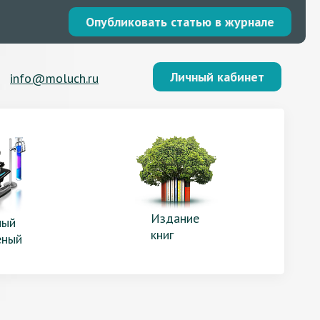
Опубликовать статью в журнале
Личный кабинет
info@moluch.ru
Издание
ый
книг
еный