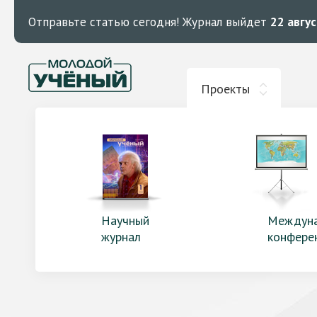
Отправьте статью сегодня!
Журнал выйдет
22 авгу
Проекты
Научный
Междун
журнал
конфере