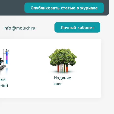
Опубликовать статью в журнале
Личный кабинет
info@moluch.ru
Издание
ый
книг
еный