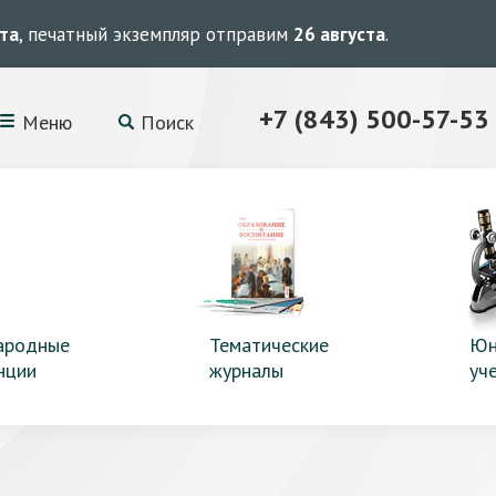
ста
, печатный экземпляр отправим
26 августа
.
+7 (843) 500-57-53
Меню
Поиск
ародные
Тематические
Юн
нции
журналы
уч