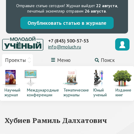
Отправьте статью сегодня!
Журнал выйдет
22 августа
,
печатный экземпляр отправим
26 августа
.
Опубликовать статью в журнале
+7 (843) 500-57-53
info@moluch.ru
Проекты
Меню
Поиск
Научный
Международные
Тематические
Юный
Издание
журнал
конференции
журналы
ученый
книг
Хубиев Рамиль Далхатович