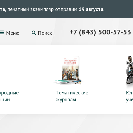
ста
, печатный экземпляр отправим
19 августа
.
+7 (843) 500-57-53
Меню
Поиск
ародные
Тематические
Юн
нции
журналы
уч