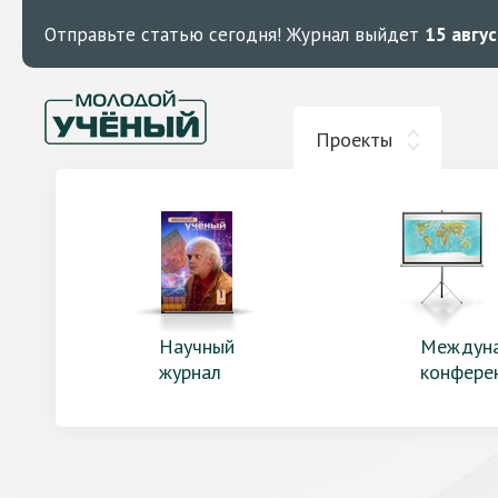
Отправьте статью сегодня!
Журнал выйдет
15 авгу
Проекты
Научный
Междун
журнал
конфере