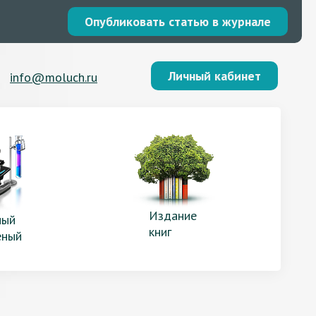
Опубликовать статью в журнале
Личный кабинет
info@moluch.ru
Издание
ый
книг
еный