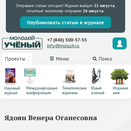
Отправьте статью сегодня!
Журнал выйдет
22 августа
,
печатный экземпляр отправим
26 августа
.
Опубликовать статью в журнале
+7 (843) 500-57-53
info@moluch.ru
Проекты
Меню
Поиск
Научный
Международные
Тематические
Юный
Издание
журнал
конференции
журналы
ученый
книг
Ядоян Венера Оганесовна