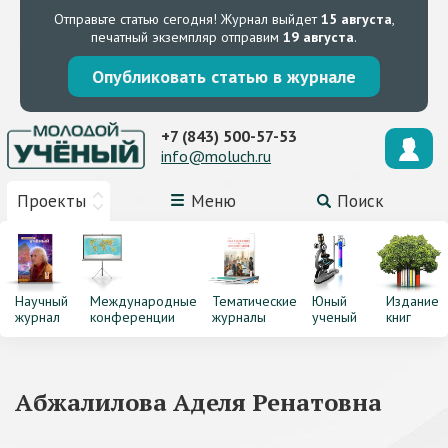
Отправьте статью сегодня!
Журнал выйдет
15 августа
,
печатный экземпляр отправим
19 августа
.
Опубликовать статью в журнале
+7 (843) 500-57-53
info@moluch.ru
Проекты
Меню
Поиск
Научный
Международные
Тематические
Юный
Издание
журнал
конференции
журналы
ученый
книг
Абжалилова Аделя Ренатовна