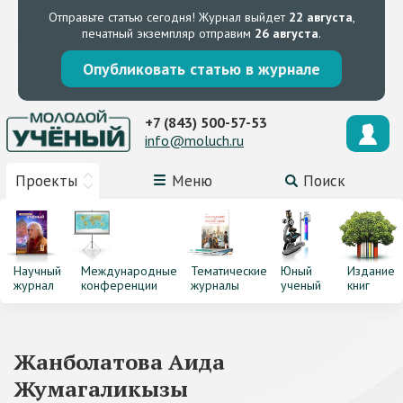
Отправьте статью сегодня!
Журнал выйдет
22 августа
,
печатный экземпляр отправим
26 августа
.
Опубликовать статью в журнале
+7 (843) 500-57-53
info@moluch.ru
Проекты
Меню
Поиск
Научный
Международные
Тематические
Юный
Издание
журнал
конференции
журналы
ученый
книг
Жанболатова Аида
Жумагаликызы