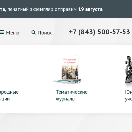
ста
, печатный экземпляр отправим
19 августа
.
+7 (843) 500-57-53
Меню
Поиск
ародные
Тематические
Юн
нции
журналы
уч