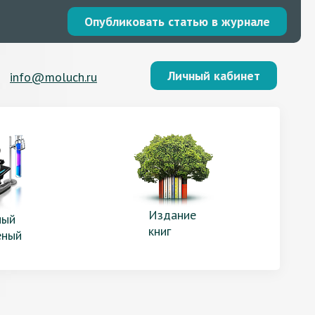
Опубликовать статью в журнале
Личный кабинет
info@moluch.ru
Издание
ый
книг
еный