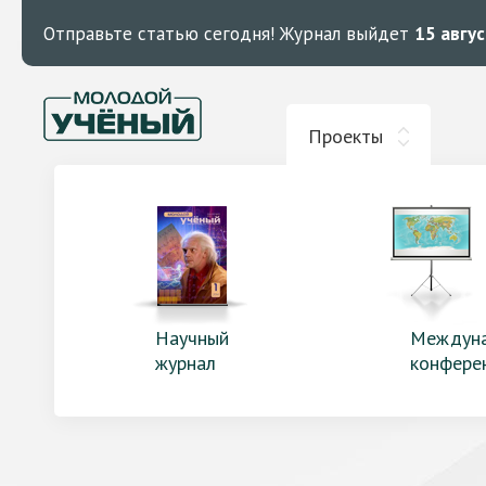
Отправьте статью сегодня!
Журнал выйдет
15 авгу
Проекты
Научный
Междун
журнал
конфере