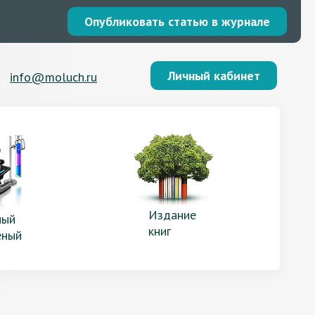
Опубликовать статью в журнале
Личный кабинет
info@moluch.ru
Издание
ый
книг
еный