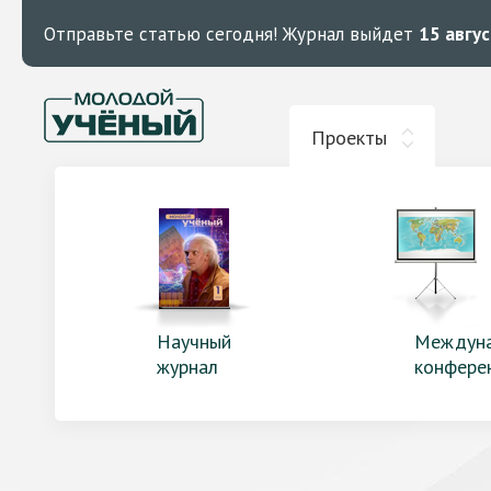
Отправьте статью сегодня!
Журнал выйдет
15 авгу
Проекты
Научный
Междун
журнал
конфере