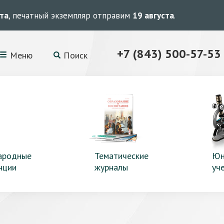
ста
, печатный экземпляр отправим
19 августа
.
+7 (843) 500-57-53
Меню
Поиск
ародные
Тематические
Юн
нции
журналы
уч