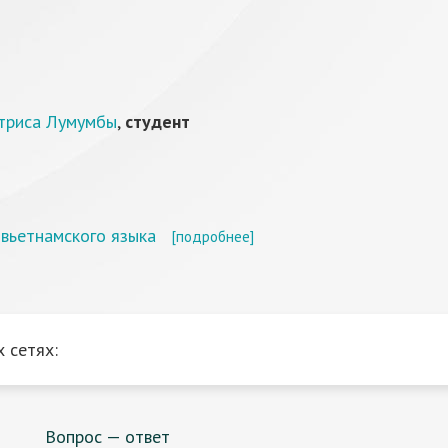
атриса Лумумбы
,
студент
 вьетнамского языка
[подробнее]
 сетях:
Вопрос — ответ