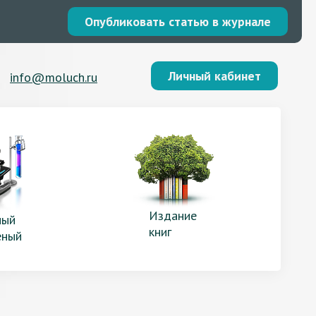
Опубликовать статью в журнале
Личный кабинет
info@moluch.ru
Издание
ый
книг
еный