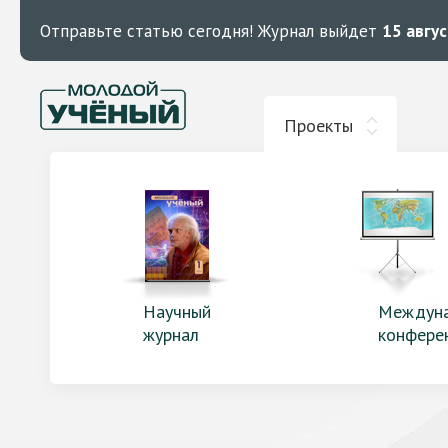
Отправьте статью сегодня!
Журнал выйдет
15 авгу
Проекты
Научный
Междун
журнал
конфере