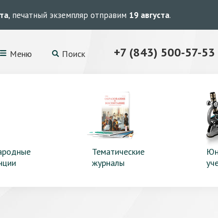
ста
, печатный экземпляр отправим
19 августа
.
+7 (843) 500-57-53
Меню
Поиск
ародные
Тематические
Юн
нции
журналы
уч