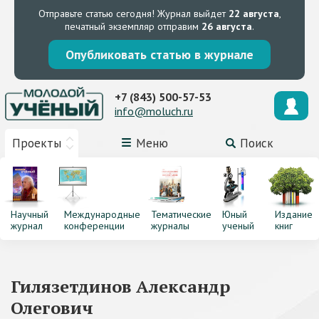
Отправьте статью сегодня!
Журнал выйдет
22 августа
,
печатный экземпляр отправим
26 августа
.
Опубликовать статью в журнале
+7 (843) 500-57-53
info@moluch.ru
Проекты
Меню
Поиск
Научный
Международные
Тематические
Юный
Издание
журнал
конференции
журналы
ученый
книг
Гилязетдинов Александр
Олегович