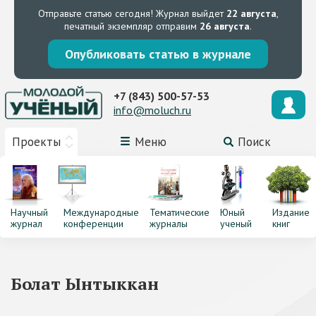
Отправьте статью сегодня!
Журнал выйдет
22 августа
,
печатный экземпляр отправим
26 августа
.
Опубликовать статью в журнале
+7 (843) 500-57-53
info@moluch.ru
Проекты
Меню
Поиск
Научный
Международные
Тематические
Юный
Издание
журнал
конференции
журналы
ученый
книг
Болат Ынтыккан