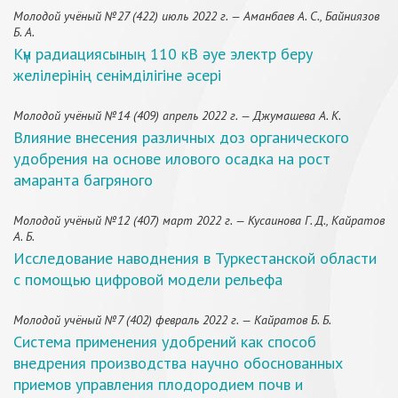
Молодой учёный №27 (422) июль 2022 г. — Аманбаев А. С., Байниязов
Б. А.
Күн радиациясының 110 кВ әуе электр беру
желілерінің сенімділігіне әсері
Молодой учёный №14 (409) апрель 2022 г. — Джумашева А. К.
Влияние внесения различных доз органического
удобрения на основе илового осадка на рост
амаранта багряного
Молодой учёный №12 (407) март 2022 г. — Кусаинова Г. Д., Кайратов
А. Б.
Исследование наводнения в Туркестанской области
с помощью цифровой модели рельефа
Молодой учёный №7 (402) февраль 2022 г. — Кайратов Б. Б.
Система применения удобрений как способ
внедрения производства научно обоснованных
приемов управления плодородием почв и