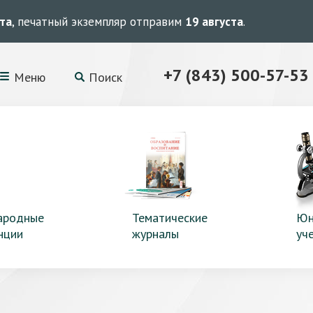
ста
, печатный экземпляр отправим
19 августа
.
+7 (843) 500-57-53
Меню
Поиск
ародные
Тематические
Юн
нции
журналы
уч