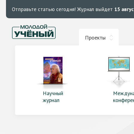
Отправьте статью сегодня!
Журнал выйдет
15 авгу
Проекты
Научный
Междун
журнал
конфере