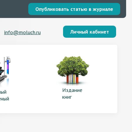
Опубликовать статью в журнале
Личный кабинет
info@moluch.ru
Издание
ый
книг
еный