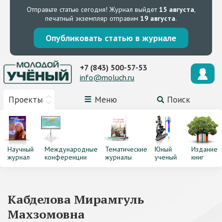
Отправьте статью сегодня!
Журнал выйдет
15 августа
,
печатный экземпляр отправим
19 августа
.
Опубликовать статью в журнале
+7 (843) 500-57-53
info@moluch.ru
Проекты
Меню
Поиск
Научный
Международные
Тематические
Юный
Издание
журнал
конференции
журналы
ученый
книг
Кабделова Мирамгуль
Махзомовна