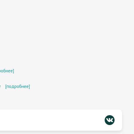
робнее]
е
[подробнее]