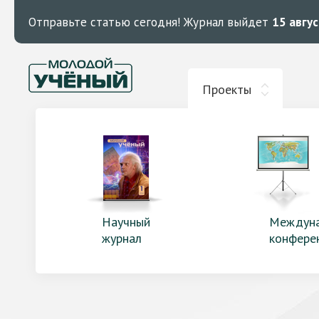
Отправьте статью сегодня!
Журнал выйдет
15 авгу
Проекты
Научный
Междун
журнал
конфере