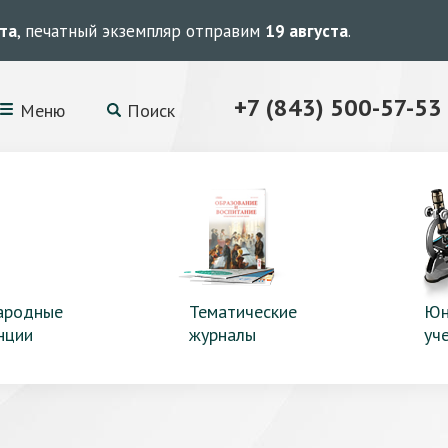
ста
, печатный экземпляр отправим
19 августа
.
+7 (843) 500-57-53
Меню
Поиск
ародные
Тематические
Юн
нции
журналы
уч