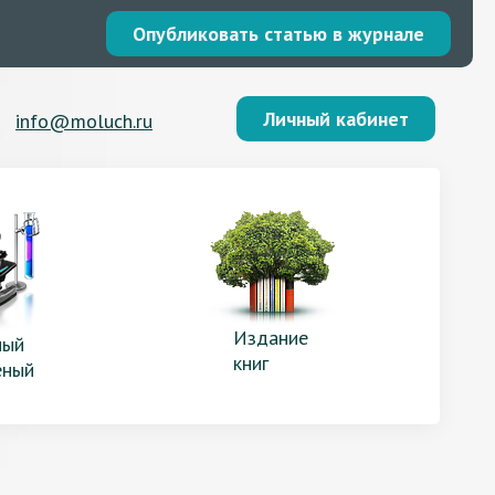
Опубликовать статью в журнале
Личный кабинет
info@moluch.ru
Издание
ый
книг
еный