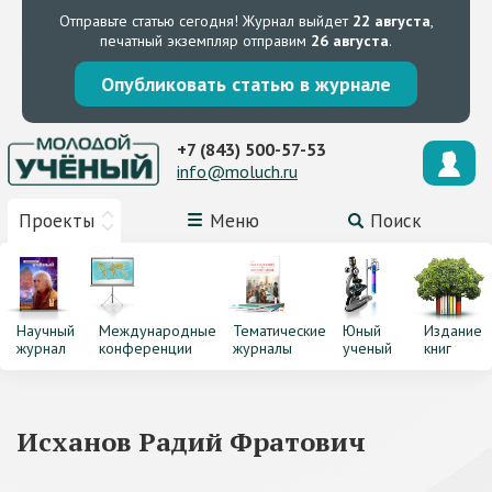
Отправьте статью сегодня!
Журнал выйдет
22 августа
,
печатный экземпляр отправим
26 августа
.
Опубликовать статью в журнале
+7 (843) 500-57-53
info@moluch.ru
Проекты
Меню
Поиск
Научный
Международные
Тематические
Юный
Издание
журнал
конференции
журналы
ученый
книг
Исханов Радий Фратович