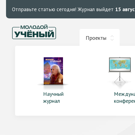
Отправьте статью сегодня!
Журнал выйдет
15 авгу
Проекты
Научный
Междун
журнал
конфере