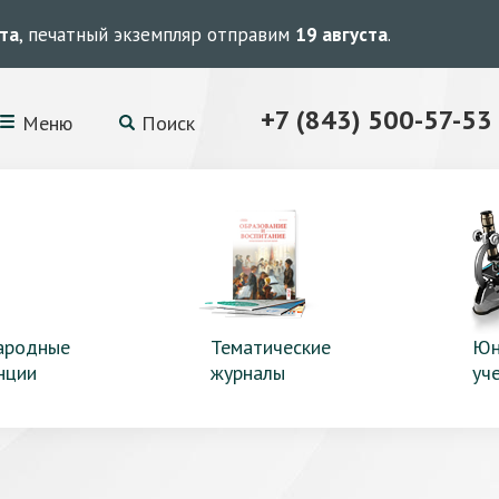
ста
, печатный экземпляр отправим
19 августа
.
+7 (843) 500-57-53
Меню
Поиск
ародные
Тематические
Юн
нции
журналы
уч