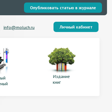
Опубликовать статью в журнале
Личный кабинет
info@moluch.ru
Издание
ый
книг
еный