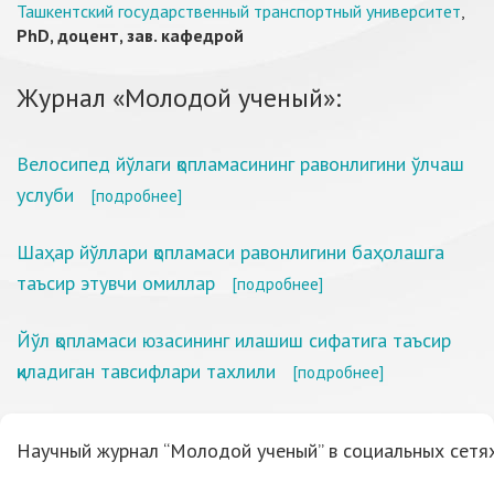
Ташкентский государственный транспортный университет
,
PhD, доцент, зав. кафедрой
Журнал «Молодой ученый»:
Велосипед йўлаги қопламасининг равонлигини ўлчаш
услуби
[подробнее]
Шаҳар йўллари қопламаси равонлигини баҳолашга
таъсир этувчи омиллар
[подробнее]
Йўл қопламаси юзасининг илашиш сифатига таъсир
қиладиган тавсифлари тахлили
[подробнее]
Научный журнал “Молодой ученый” в социальных сетях