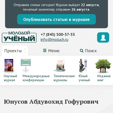
Отправьте статью сегодня!
Журнал выйдет
22 августа
,
печатный экземпляр отправим
26 августа
.
Опубликовать статью в журнале
+7 (843) 500-57-53
info@moluch.ru
Проекты
Меню
Поиск
Научный
Международные
Тематические
Юный
Издание
журнал
конференции
журналы
ученый
книг
Юнусов Абдувохид Гофурович