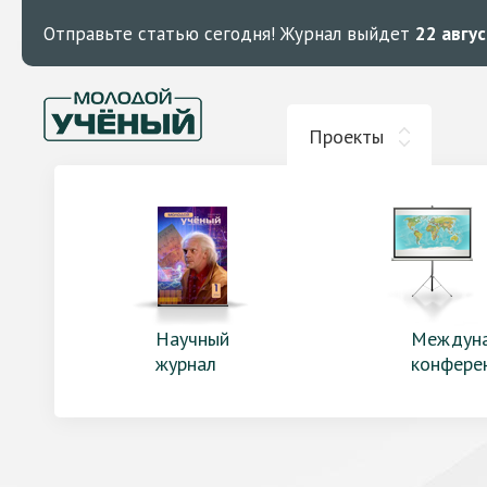
Отправьте статью сегодня!
Журнал выйдет
22 авгу
Проекты
Научный
Междун
журнал
конфере