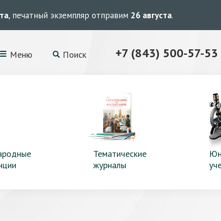
ста
, печатный экземпляр отправим
26 августа
.
+7 (843) 500-57-53
Меню
Поиск
ародные
Тематические
Юн
нции
журналы
уч