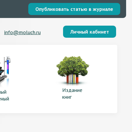
Опубликовать статью в журнале
Личный кабинет
info@moluch.ru
Издание
ый
книг
еный