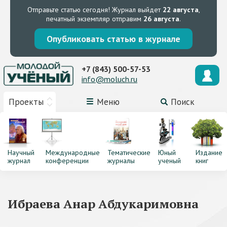
Отправьте статью сегодня!
Журнал выйдет
22 августа
,
печатный экземпляр отправим
26 августа
.
Опубликовать статью в журнале
+7 (843) 500-57-53
info@moluch.ru
Проекты
Меню
Поиск
Научный
Международные
Тематические
Юный
Издание
журнал
конференции
журналы
ученый
книг
Ибраева Анар Абдукаримовна