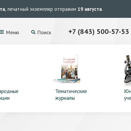
ста
, печатный экземпляр отправим
19 августа
.
+7 (843) 500-57-53
Меню
Поиск
ародные
Тематические
Юн
нции
журналы
уч