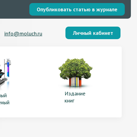
Опубликовать статью в журнале
Личный кабинет
info@moluch.ru
Издание
ый
книг
еный