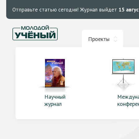
Отправьте статью сегодня!
Журнал выйдет
15 авгу
Проекты
Научный
Междун
журнал
конфере