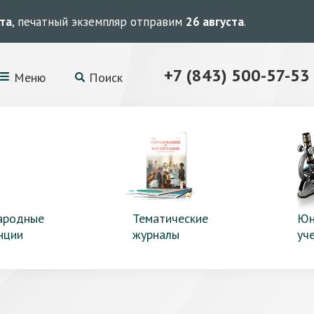
ста
, печатный экземпляр отправим
26 августа
.
+7 (843) 500-57-53
Меню
Поиск
ародные
Тематические
Юн
нции
журналы
уч