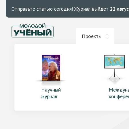
Отправьте статью сегодня!
Журнал выйдет
22 авгу
Проекты
Научный
Междун
журнал
конфере