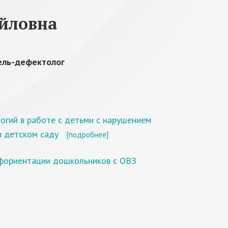
йловна
ель-дефектолог
огий в работе с детьми с нарушением
в детском саду
[подробнее]
офориентации дошкольников с ОВЗ