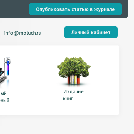
Опубликовать статью в журнале
Личный кабинет
info@moluch.ru
Издание
ый
книг
еный