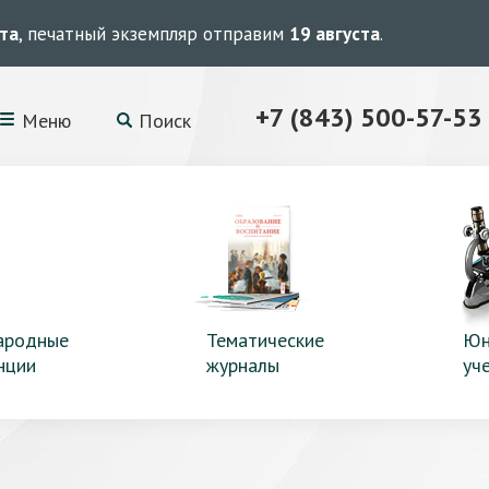
ста
, печатный экземпляр отправим
19 августа
.
+7 (843) 500-57-53
Меню
Поиск
ародные
Тематические
Юн
нции
журналы
уч