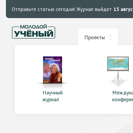
Отправьте статью сегодня!
Журнал выйдет
15 авгу
Проекты
Научный
Междун
журнал
конфере