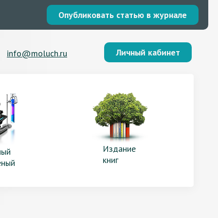
Опубликовать статью в журнале
Личный кабинет
info@moluch.ru
Издание
ый
книг
еный