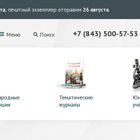
ста
, печатный экземпляр отправим
26 августа
.
+7 (843) 500-57-53
Меню
Поиск
ародные
Тематические
Юн
нции
журналы
уч