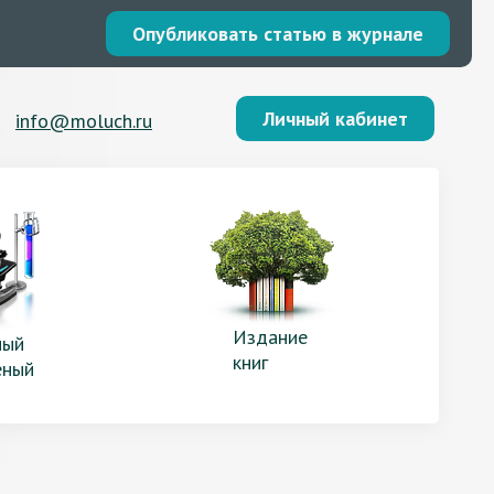
Опубликовать статью в журнале
Личный кабинет
info@moluch.ru
Издание
ый
книг
еный