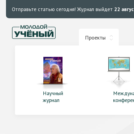
Отправьте статью сегодня!
Журнал выйдет
22 авгу
Проекты
Научный
Междун
журнал
конфере