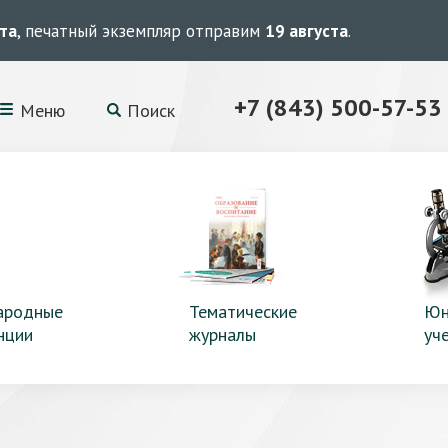
ста
, печатный экземпляр отправим
19 августа
.
+7 (843) 500-57-53
Меню
Поиск
ародные
Тематические
Юн
нции
журналы
уч