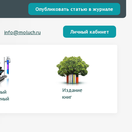
Опубликовать статью в журнале
Личный кабинет
info@moluch.ru
Издание
ый
книг
еный