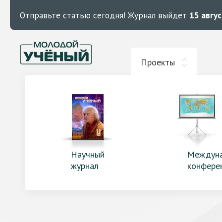
Отправьте статью сегодня!
Журнал выйдет
15 авгу
Проекты
Научный
Междун
журнал
конфере