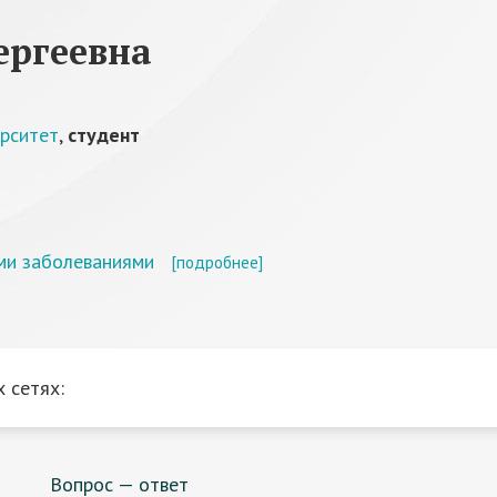
ергеевна
ерситет
,
студент
ими заболеваниями
[подробнее]
 сетях:
Вопрос — ответ