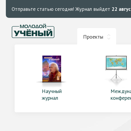
Отправьте статью сегодня!
Журнал выйдет
22 авгу
Проекты
Научный
Междун
журнал
конфере