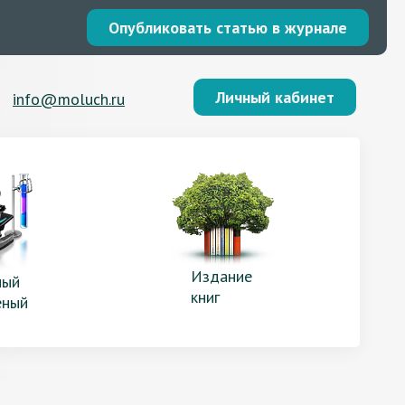
Опубликовать статью в журнале
Личный кабинет
info@moluch.ru
Издание
ый
книг
еный