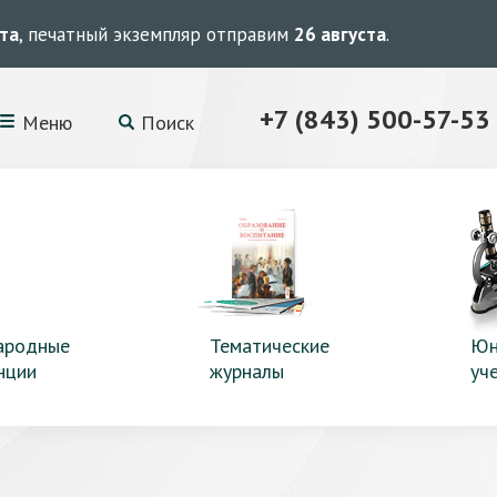
ста
, печатный экземпляр отправим
26 августа
.
+7 (843) 500-57-53
Меню
Поиск
ародные
Тематические
Юн
нции
журналы
уч