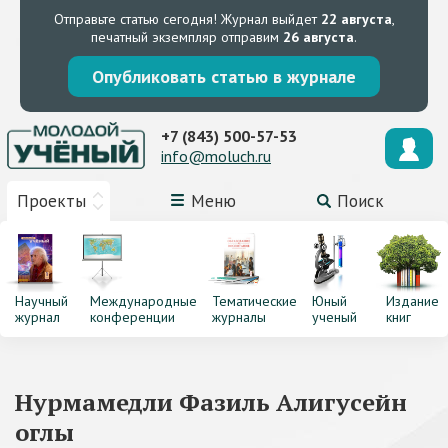
Отправьте статью сегодня!
Журнал выйдет
22 августа
,
печатный экземпляр отправим
26 августа
.
Опубликовать статью в журнале
+7 (843) 500-57-53
info@moluch.ru
Проекты
Меню
Поиск
Научный
Международные
Тематические
Юный
Издание
журнал
конференции
журналы
ученый
книг
Нурмамедли Фазиль Алигусейн
оглы