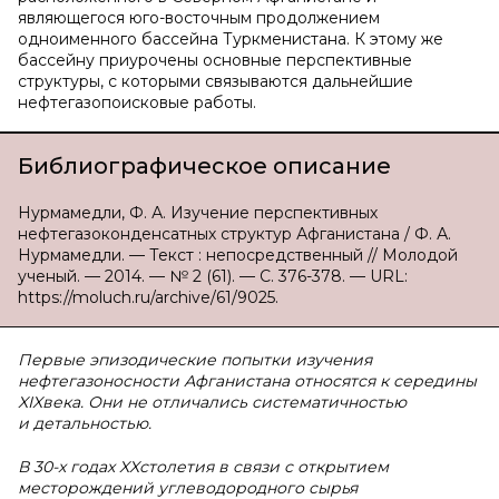
являющегося юго-восточным продолжением
одноименного бассейна Туркменистана. К этому же
бассейну приурочены основные перспективные
структуры, с которыми связываются дальнейшие
нефтегазопоисковые работы.
Библиографическое описание
Нурмамедли, Ф. А. Изучение перспективных
нефтегазоконденсатных структур Афганистана / Ф. А.
Нурмамедли. — Текст : непосредственный // Молодой
ученый. — 2014. — № 2 (61). — С. 376-378. — URL:
https://moluch.ru/archive/61/9025.
Первые эпизодические попытки изучения
нефтегазоносности Афганистана относятся к середины
XIX
века. Они не отличались систематичностью
и детальностью.
В 30-х годах
XX
столетия в связи с открытием
месторождений углеводородного сырья