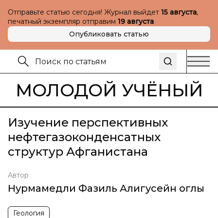
Отправьте статью сегодня! Журнал выйдет
15 августа
,
печатный экземпляр отправим
19 августа
Опубликовать статью
МОЛОДОЙ УЧЁНЫЙ
Изучение перспективных
нефтегазоконденсатных
структур Афганистана
Автор
Нурмамедли Фазиль Алигусейн оглы
Геология