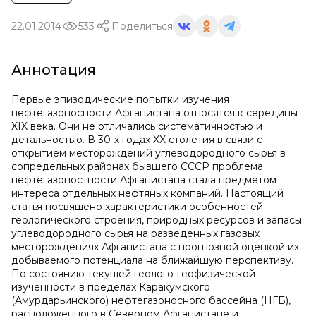
22.01.2014
533
Поделиться
Аннотация
Первые эпизодические попытки изучения
нефтегазоносности Афганистана относятся к середины
XIX века. Они не отличались систематичностью и
детальностью. В 30-х годах XX столетия в связи с
открытием месторождений углеводородного сырья в
сопредельных районах бывшего СССР проблема
нефтегазоностности Афганистана стала предметом
интереса отдельных нефтяных компаний. Настоящий
статья посвящено характеристики особенностей
геологического строения, природных ресурсов и запасы
углеводородного сырья на разведенных газовых
месторождениях Афганистана с прогнозной оценкой их
добываемого потенциала на ближайшую перспективу.
По состоянию текущей геолого-геофизической
изученности в пределах Каракумского
(Амурдарьинского) нефтегазоносного бассейна (НГБ),
расположенного в Северном Афганистане и