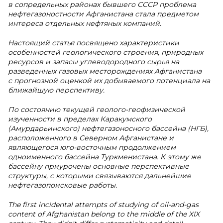
в сопредельных районах бывшего СССР проблема
нефтегазоностности Афганистана стала предметом
интереса отдельных нефтяных компаний.
Настоящий статья посвящено характеристики
особенностей геологического строения, природных
ресурсов и запасы углеводородного сырья на
разведенных газовых месторождениях Афганистана
с прогнозной оценкой их добываемого потенциала на
ближайшую перспективу.
По состоянию текущей геолого-геофизической
изученности в пределах Каракумского
(Амурдарьинского) нефтегазоносного бассейна (НГБ),
расположенного в Северном Афганистане и
являющегося юго-восточным продолжением
одноименного бассейна Туркменистана. К этому же
бассейну приурочены основные перспективные
структуры, с которыми связываются дальнейшие
нефтегазопоисковые работы.
The first incidental attempts of studying of oil-and-gas
content of Afghanistan belong to the middle of the XIX