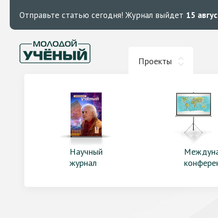
Отправьте статью сегодня!
Журнал выйдет
15 авгу
Проекты
Научный
Междун
журнал
конфере