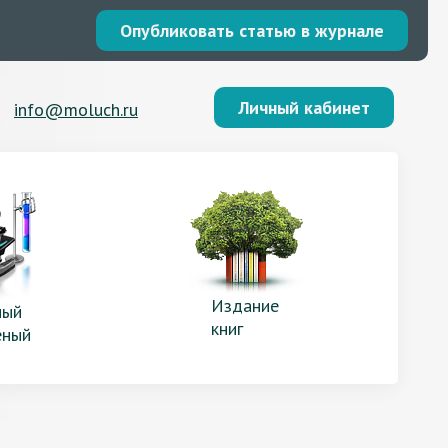
Опубликовать статью в журнале
Личный кабинет
info@moluch.ru
Издание
ый
книг
еный