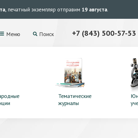
ста
, печатный экземпляр отправим
19 августа
.
+7 (843) 500-57-53
Меню
Поиск
ародные
Тематические
Юн
нции
журналы
уч