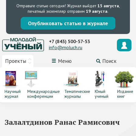
Отправьте статью сегодня!
Журнал выйдет
15 августа
,
печатный экземпляр отправим
19 августа
.
Опубликовать статью в журнале
+7 (843) 500-57-53
info@moluch.ru
Проекты
Меню
Поиск
Научный
Международные
Тематические
Юный
Издание
журнал
конференции
журналы
ученый
книг
Залалтдинов Ранас Рамисович