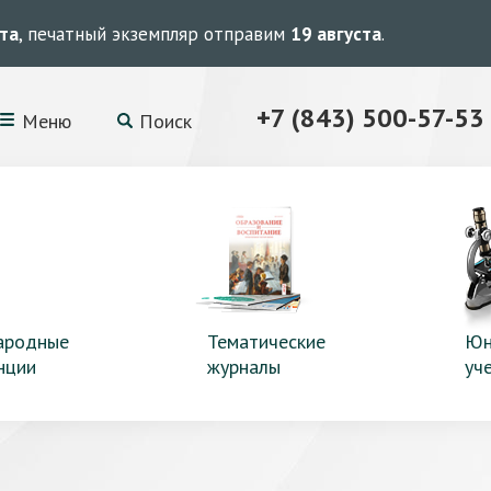
ста
, печатный экземпляр отправим
19 августа
.
+7 (843) 500-57-53
Меню
Поиск
ародные
Тематические
Юн
нции
журналы
уч