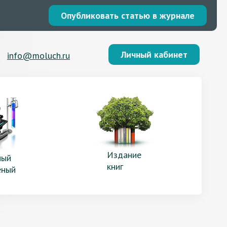
Опубликовать статью в журнале
Личный кабинет
info@moluch.ru
Издание
ый
книг
еный