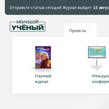
Отправьте статью сегодня!
Журнал выйдет
15 авгу
Проекты
Научный
Междун
журнал
конфере