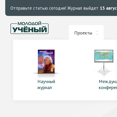
Отправьте статью сегодня!
Журнал выйдет
15 авгу
Проекты
Научный
Междун
журнал
конфере