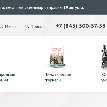
ста
, печатный экземпляр отправим
19 августа
.
+7 (843) 500-57-53
Меню
Поиск
ародные
Тематические
Юн
нции
журналы
уч