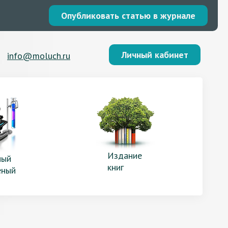
Опубликовать статью в журнале
Личный кабинет
info@moluch.ru
Издание
ый
книг
еный