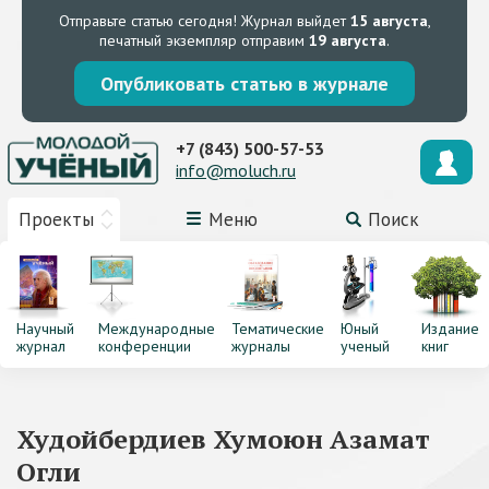
Отправьте статью сегодня!
Журнал выйдет
15 августа
,
печатный экземпляр отправим
19 августа
.
Опубликовать статью в журнале
+7 (843) 500-57-53
info@moluch.ru
Проекты
Меню
Поиск
Научный
Международные
Тематические
Юный
Издание
журнал
конференции
журналы
ученый
книг
Худойбердиев Хумоюн Азамат
Огли